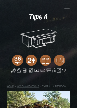
Type A
HOME
>
ACCOMMODATIONS
> TYPE A : 1 BEDROOM