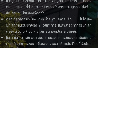
เมื่อลูกค้า Check in แล้วหากลูกค้าไม่ทำการ Check
out ตามวันที่กำหนด ทางรีสอร์ทจะหักเงินและคิดค่าใช้จ่าย
เพิ่มตามระเบียบของรีสอร์ท
กรณีที่ลูกค้าจองห้องพักและชำระค่าบริการแล้ว ไม่ได้แจ้ง
ยกเลิกก่อนวันพักจริง 7 วันทำการ ไม่สามารถทำการยกเลิก
หรือคืนเงินได้ (เว้นแต่จะมีการตกลงเป็นกรณีพิเศษ)
ใบกำกับภาษี รบกวนแจ้งรายละเอียดให้ครบถ้วนในคำขอพิเศษ
ตอนทำรายการจอง เพื่อระบบจะออกให้ภายในเดือนที่รับชำระ
เงินเท่านั้น หากทางเราไม่ได้รับข้อมูลรายละเอียดในการออก
ถือว่าลูกค้าไม่ประสงค์รับ และไม่สามารถขอในภายหลังได้
ราคาแต่ละช่วงจะมีการเปลี่ยนแปลง ไม่เท่ากัน หากลูกค้าเข้าพัก
ในช่วงที่มีราคาสูงกว่ายอดโอนจองเดิม ต้องเพิ่มส่วนต่างให้กับ
ทางรีสอร์ท
ข้อกำหนดการเปลี่ยนแปลงวันเข้าพัก
กรณีที่มีการเปลี่ยนแปลงหรือยกเลิกการเข้าพักกรุณาแจ้งล่วง
หน้าก่อนวันเข้าพัก 14 วัน โดยไม่เสียค่าใช้จ่ายใดๆ
กรณีที่ลูกค้ามีความจำเป็นต้องการยกเลิกห้องพักภายใน 4-
14 วันก่อนวันเข้าพัก ทางรีสอร์ทขอเรียกเก็บเงินมัดจำ
30% ของห้องพักประเภทนั้น ๆ
กรณีที่ลูกค้ามีความจำเป็นต้องการยกเลิกห้องพักภายใน 1-3
วันก่อนวันเข้าพัก ทางรีสอร์ทขอเรียกเก็บเงินมัดจำ 70%